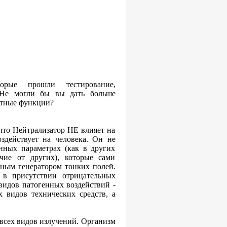
рые прошли тестирование,
Не могли бы вы дать больше
итные функции?
что Нейтрализатор НЕ влияет на
здействует на человека. Он не
анных параметрах (как в других
чие от других), которые сами
вным генератором тонких полей.
 в присутствии отрицательных
видов патогенных воздействий -
х видов технических средств, а
 всех видов излучений. Организм