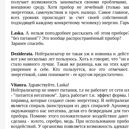
получает возможность заниматься своими проблемами,
внешнюю среду. Хотя прибор не лечебный (только за
энергетики, самочувствия и проч. налицо. Самое главное
всех уровнях происходит за счет своей собственной
подходящей каждому конкретному человеку) энергии. Гар
Laska.
А нельзя поподробнее рассказать об этом приборе
"без питания"? Это вообще распространённый прибор?
Заранее спасибо.
Deziderata.
Нейтрализатор не такая уж и новинка и дейс
вот уже несколько лет пользуюсь. Хоть и говорят, что "он 
стало намного лучше. Такая же разница, как на этих кар
увереннее в себе. Кто пользуется, все это отмечают
энергетикой, сами понимаете - ее кругом предостаточно.
Vitaura.
Здравствуйте, Laska!
Нейтрализатор не имеет питания, т.е не работает от сети и
- "питается негативом". Здесь работает т.н. эффект формы.
пирамид, которые создают свою энергетику. В нейтрализа
является спираль (конструкция из двух спиралей Архимед
окружающего нас негатива, делая его безвредным для того
прибора. Помимо этого положительное воздействие дают 
сделана - золото, серебро, медь. При использовании при
воздействий. У организма появляется возможность адекват