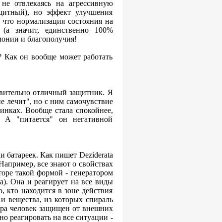
 не отвлекаясь на агрессивную
щитный), но эффект улучшения
, что нормализация состояния на
 (а значит, единственно 100%
монии и благополучия!
? Как он вообще может работать
твительно отличный защитник. Я
не лечит", но с ним самочувствие
тинках. Вообще стала спокойнее,
. А "питается" он негативной
ли батареек. Как пишет Deziderata
 Например, все знают о свойствах
торе такой формой - генератором
а). Она и реагирует на все виды
, кто находится в зоне действия
и вещества, из которых спираль
бора человек защищен от внешних
но реагировать на все ситуации -